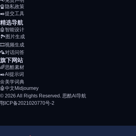
📢免责声明
🔏隐私政策
✒️提交工具
精选导航
🤖智能设计
🏞️图片生成
🎞️视频生成
🦜对话问答
旗下网站
🌈思酷素材
✒️AI提示词
🌼美学词典
🤖中文Midjourney
© 2026 All Rights Reserved. 思酷AI导航
鄂ICP备2021020770号-2