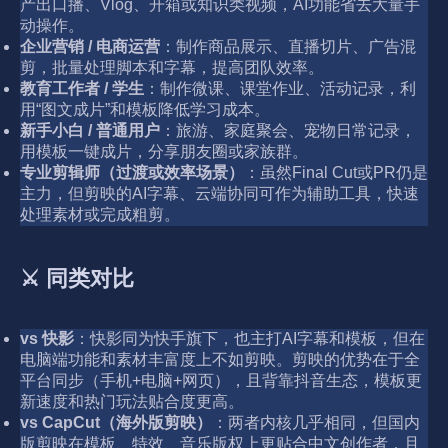
产出口播、Vlog、开箱或知识类视频，AI功能省去大量手
动操作。
企业营销 / 电商运营
：制作商品展示、直播切片、广告混
剪，批量处理脚本和字幕，提高团队效率。
教育工作者 / 学生
：制作微课、课堂作业、活动记录，利
用“图文成片”和模板降低学习成本。
新手小白 / 普通用户
：旅游、家庭聚会、宠物日常记录，
用模板一键成片，分享朋友圈或家族群。
专业剪辑师（过渡或效率场景）
：虽然Final Cut或PR仍是
主力，但剪映的AI字幕、云端协同可作为辅助工具，快速
处理素材或完成粗剪。
⚔️ 同类对比
vs 快影
：快影同为快手旗下，也主打AI字幕和模板，但在
电脑端功能和素材丰富度上不如剪映。剪映的优势在于全
平台同步（手机+电脑+网页），且背靠抖音生态，模板更
新速度和热门玩法贴合度更高。
vs CapCut（海外版剪映）
：两者内核几乎相同，但国内
版剪映在模板、特效、音乐版权上更贴合中文创作者，且