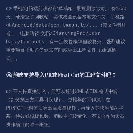
👉 手机/电脑端剪映都有“草稿箱 - 最近删除”功能，保留30
天。若清空了回收站，尝试检查设备本地文件夹：手机路
Android/data/com.lemon.lv/...
径
（需文件管理
文档/JianyingPro/User
器），电脑路径
Data/Projects
，有一定恢复概率但较复杂。强烈建议
重要项目手动备份到云空间或导出工程文件（.draft格
式）。
🤔 剪映支持导入PR或Final Cut的工程文件吗？
👉 不支持直接导入，但可以通过XML或EDL格式中转
（部分第三方工具可实现）。更推荐的工作流：在
PR/FCP中粗剪后导出高质量视频，再导入剪映添加AI字
幕、特效或模板包装。剪映主打轻量化，不适合作为大型
协作项目的唯一枢纽。