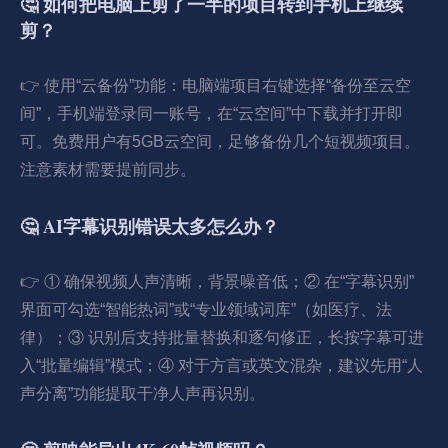
🤔 如何把电脑上剪了一半的项目转到手机上继续
剪？
👉 使用“云备份”功能：电脑端项目右键选择“备份至云空
间”，手机端登录同一账号，在“云空间”中下载并打开即
可。免费用户有5GB云空间，足够备份几个短视频项目。
注意素材需要提前同步。
🤔 AI字幕识别错误太多怎么办？
👉 ① 确保视频人声清晰，背景噪音低；② 在“字幕识别”
界面可勾选“智能热词”或“专业领域词库”（如医疗、法
律）；③ 识别后支持批量替换和逐句修正，长按字幕可进
入“批量编辑”模式；④ 对于方言或英文混杂，建议先用“人
声分离”功能提取干净人声再识别。