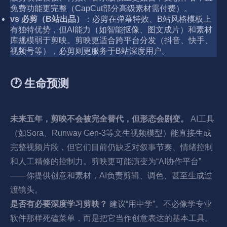
免费功能更完整（CapCut部分高级素材需付费）。
vs 必剪（B站出品）
：必剪在弹幕特效、B站风格模板上
有独特优势，但AI能力（如智能抠像、图文成片）和素材
库规模弱于剪映。剪映更适合跨平台分发（抖音、快手、
视频号等），必剪则更服务于B站深度用户。
🕐 生命预测
未来五年，剪映不会被完全替代，但形态会剧变。
AI工具
（如Sora、Runway Gen-3等文生视频模型）能直接生成
完整视频片段，但它们目前仍缺乏对叙事节奏、情绪控制
和人工精修的控制力。剪映更可能演变为“AI协作平台”
——你提供创意和素材，AI负责剪辑、调色、甚至生成过
渡镜头。
是否有必要深度学习剪映？
建议“用中学”。不必像学专业
软件那样死磕菜单，而是把它当作创意表达的基本工具。