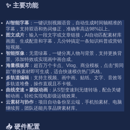
✨ 主要功能
AI智能字幕
：一键识别视频语音，自动生成时间轴精准的
字幕，支持双语和热词修正，准确率高达98%以上。
图文成片
：输入一段文字或文章链接，AI自动匹配素材库
画面、生成配音和字幕，几分钟搞定一条知识科普或营销
短视频。
智能抠像
：无需绿幕，一键分离人物与背景，支持更换背
景、添加特效或实现画中画合成。
海量模板库
：超百万个卡点、Vlog、商业模板，点击“剪同
款”替换素材即可生成，适合快速模仿热门风格。
多轨道编辑
：支持主视频、画中画、贴纸、文字、音效等
多轨道堆叠，操作直观且不卡顿。
曲线变速 + 蒙版动画
：从S型变速到无缝转场，配合关键
帧动画，轻松实现电影级运镜效果。
云素材与协作
：项目自动备份至云端，手机拍素材、电脑
继续剪，团队还能共享品牌素材库。
📥 硬件配置