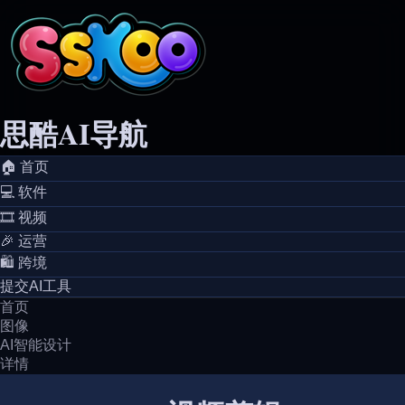
思酷AI导航
🏠️ 首页
💻️ 软件
🎞️ 视频
🎉 运营
🛍️ 跨境
提交AI工具
首页
图像
AI智能设计
详情