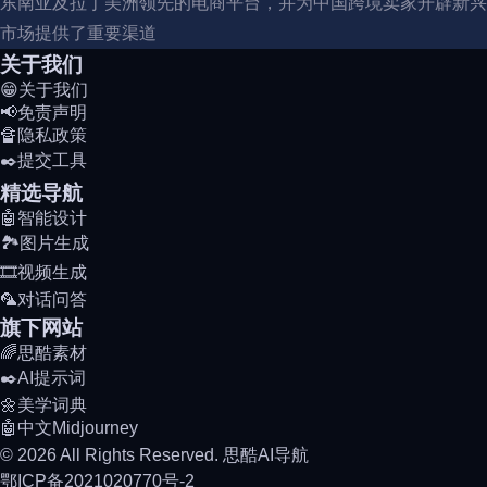
东南亚及拉丁美洲领先的电商平台，并为中国跨境卖家开辟新兴
市场提供了重要渠道
关于我们
😁关于我们
📢免责声明
🔏隐私政策
✒️提交工具
精选导航
🤖智能设计
🏞️图片生成
🎞️视频生成
🦜对话问答
旗下网站
🌈思酷素材
✒️AI提示词
🌼美学词典
🤖中文Midjourney
© 2026 All Rights Reserved. 思酷AI导航
鄂ICP备2021020770号-2