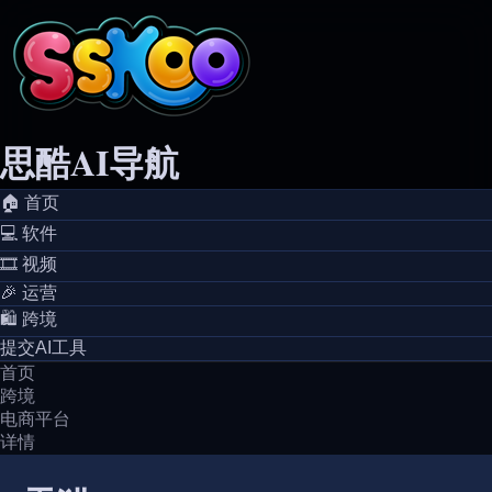
思酷AI导航
🏠️ 首页
💻️ 软件
🎞️ 视频
🎉 运营
🛍️ 跨境
提交AI工具
首页
跨境
电商平台
详情