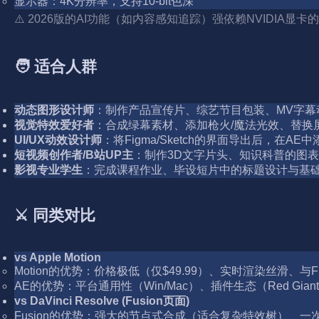
显示器：4K分辨率，支持10-bit色深
⚠️ 2026版的AI功能（如内容感知追踪）强依赖NVIDIA显卡的T
🧑 适合人群
动态图形设计师
：制作产品宣传片、综艺节目包装、MV字幕
视觉特效爱好者
：合成绿幕素材、添加枪火/魔法光效、替换
UI/UX动效设计师
：将Figma/Sketch的界面导出后，
短视频创作者/B站UP主
：制作3D文字片头、知识科普的图
影视专业学生
：完成课程作业、毕设短片中的标题设计与基础
⚔️ 同类对比
vs Apple Motion
Motion的优势：价格极低（仅$49.99）、实时渲染丝滑、与Fina
AE的优势：平台通用性（Win/Mac）、插件生态（Red Gian
vs DaVinci Resolve (Fusion页面)
Fusion的优势：强大的节点式合成（适合复杂特效树）、