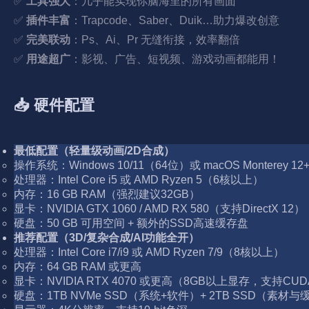
✅
工具强大
：几乎能实现你脑海里的所有画面
✅
插件丰富
：Trapcode、Saber、Duik…助力爆改创意
✅
完美联动
：Ps、Ai、Pr 无缝衔接，效率翻倍
✅
用途超广
：影视、广告、短视频、游戏动画都能用！
📥 硬件配置
最低配置（轻量级动画/2D合成）
操作系统：Windows 10/11（64位）或 macOS Monterey 12
处理器：Intel Core i5 或 AMD Ryzen 5（6核以上）
内存：16 GB RAM（强烈建议32GB）
显卡：NVIDIA GTX 1060 / AMD RX 580（支持DirectX 12）
硬盘：50 GB 可用空间 + 额外的SSD高速缓存盘
推荐配置（3D/复杂合成/AI功能全开）
处理器：Intel Core i7/i9 或 AMD Ryzen 7/9（8核以上）
内存：64 GB RAM 或更高
显卡：NVIDIA RTX 4070 或更高（8GB以上显存，支持CU
硬盘：1TB NVMe SSD（系统+软件）+ 2TB SSD（素材与