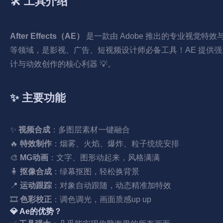
🛠️ 工具介绍
After Effects（AE）
是一款由 Adobe 推出的专业视觉特效与
等领域，是影视、广告、短视频设计师必备工具！AE 提供强大的合
计与动效创作的核心利器 💡。
✨ 主要功能
✨
视频合成
：多图层素材一键融合
🔥
特效制作
：烟雾、火焰、爆炸、粒子统统安排
🎨
MG动画
：文字、图形动起来，风格满满
🧍
抠像合成
：绿幕抠图，轻松换背景
📍
运动跟踪
：对象自动跟随，动态精准加特效
🎞️
色彩校正
：调色调光，画面质感up up
💎 Ae的优势？