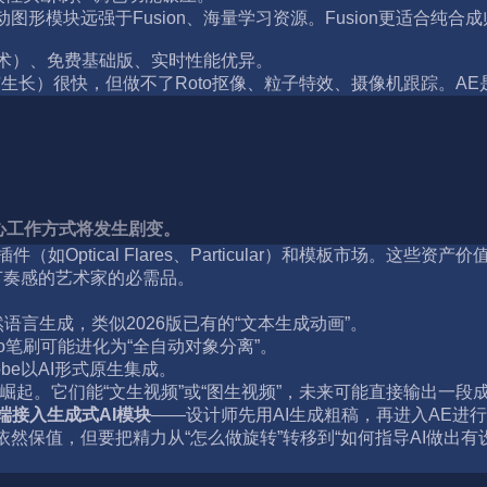
形模块远强于Fusion、海量学习资源。Fusion更适合纯合
成艺术）、免费基础版、实时性能优异。
生长）很快，但做不了Roto抠像、粒子特效、摄像机跟踪。AE是“瑞
但核心工作方式将发生剧变。
（如Optical Flares、Particular）和模板市场。这
节奏感的艺术家的必需品。
言生成，类似2026版已有的“文本生成动画”。
o笔刷可能进化为“全自动对象分离”。
e以AI形式原生集成。
视频工具正在崛起。它们能“文生视频”或“图生视频”，未来可能直接输出
端接入生成式AI模块
——设计师先用AI生成粗稿，再进入AE进行
保值，但要把精力从“怎么做旋转”转移到“如何指导AI做出有设