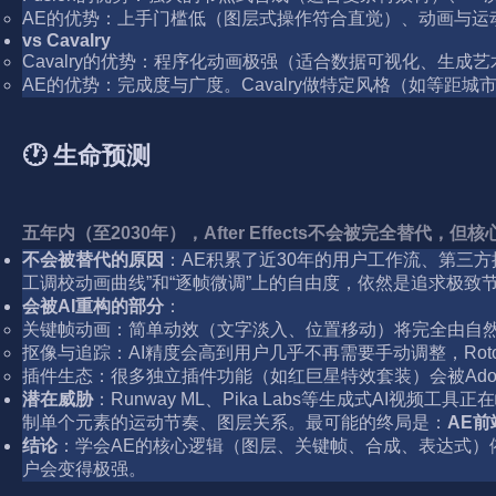
AE的优势：上手门槛低（图层式操作符合直觉）、动画与运动图
vs Cavalry
Cavalry的优势：程序化动画极强（适合数据可视化、生
AE的优势：完成度与广度。Cavalry做特定风格（如等距城市
🕐 生命预测
五年内（至2030年），After Effects不会被完全替代，
不会被替代的原因
：AE积累了近30年的用户工作流、第三方插件
工调校动画曲线”和“逐帧微调”上的自由度，依然是追求极致
会被AI重构的部分
：
关键帧动画：简单动效（文字淡入、位置移动）将完全由自然语
抠像与追踪：AI精度会高到用户几乎不再需要手动调整，Rot
插件生态：很多独立插件功能（如红巨星特效套装）会被Adob
潜在威胁
：Runway ML、Pika Labs等生成式AI
制单个元素的运动节奏、图层关系。最可能的终局是：
AE前
结论
：学会AE的核心逻辑（图层、关键帧、合成、表达式）依然
户会变得极强。