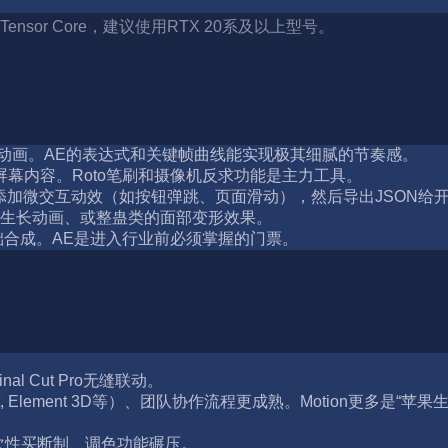
ensor Core，建议使用RTX 20系及以上型号。
动画。AE的表达式和关键帧曲线能实现极其细腻的节奏感。
屏幕内容。Roto笔刷和摄像机反求功能是主力工具。
在AE中添加微交互动效（如按钮弹跳、页面滑动），然后导出JSON
表生长动画、或整蛊类的面部变形效果。
合成。AE是进入行业前必须掌握的门票。
l Cut Pro无缝联动。
t, Element 3D等）、团队协作流程更成熟。Motion更多是
一次性买断制、调色功能碾压。