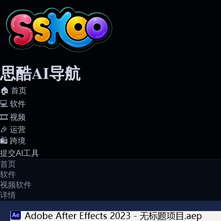
思酷AI导航
🏠️ 首页
💻️ 软件
🎞️ 视频
🎉 运营
🛍️ 跨境
提交AI工具
首页
软件
视频软件
详情