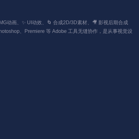
动画、✨ UI动效、🌀 合成2D/3D素材、🎥 影视后期合成
p、Premiere 等 Adobe 工具无缝协作，是从事视觉设