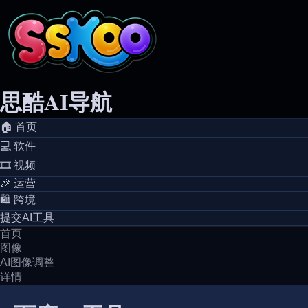
思酷AI导航
🏠️ 首页
💻️ 软件
🎞️ 视频
🎉 运营
🛍️ 跨境
提交AI工具
首页
图像
AI图像调整
详情