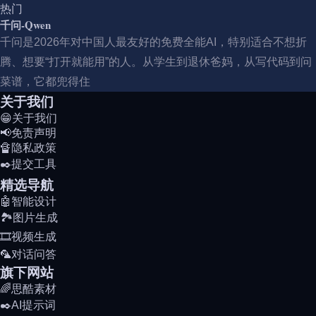
热门
千问-Qwen
千问是2026年对中国人最友好的免费全能AI，特别适合不想折
腾、想要“打开就能用”的人。从学生到退休爸妈，从写代码到问
菜谱，它都兜得住
关于我们
😁关于我们
📢免责声明
🔏隐私政策
✒️提交工具
精选导航
🤖智能设计
🏞️图片生成
🎞️视频生成
🦜对话问答
旗下网站
🌈思酷素材
✒️AI提示词