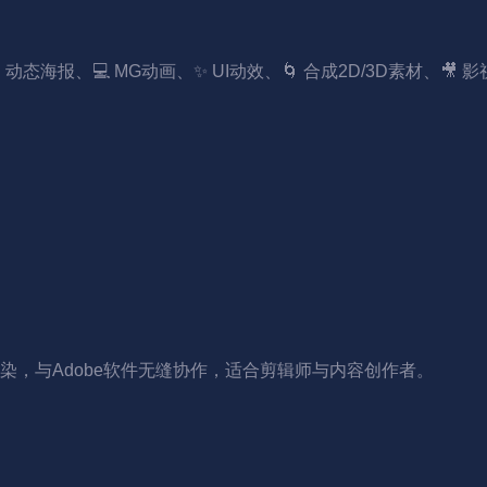
态海报、💻 MG动画、✨ UI动效、🌀 合成2D/3D素材、🎥
，与Adobe软件无缝协作，适合剪辑师与内容创作者。