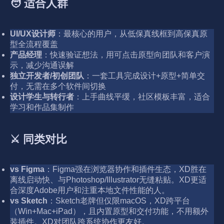
🧑 适合人群
UI/UX设计师
：最核心的用户，从低保真线框到高保真原
型全流程覆盖
产品经理
：快速验证想法，用可点击原型向团队和客户演
示，减少沟通误解
独立开发者/初创团队
：一套工具完成设计+原型+简单交
付，无需在多个软件间切换
设计学生与转行者
：上手曲线平缓，社区模板丰富，适合
学习和作品集制作
⚔️ 同类对比
vs Figma
：Figma强在浏览器协作和插件生态，XD胜在
离线启动快、与Photoshop/Illustrator无缝粘贴。XD更适
合深度Adobe用户和注重本地文件性能的人。
vs Sketch
：Sketch老牌但仅限macOS，XD跨平台
（Win+Mac+iPad），且内置原型和交付功能，不用额外
装插件。XD对团队跨系统协作更友好。