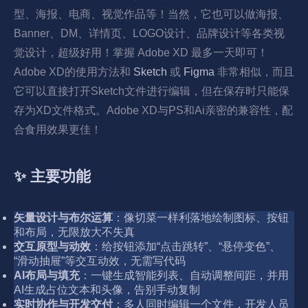
型、海报、电商、视觉作品等！当然，它也可以做海报、
Banner、DM、详情页、LOGO设计、品牌设计等各类视
觉设计，超级好用！掌握 Adobe XD 最多一天即可！
Adobe XD的使用方法和
Sketch
或
Figma
非常相似，而且
它可以直接打开Sketch文件进行编辑，但在保存时只能保
存为XD文件格式。Adobe XD与PS和Ai亲密的兼容性，配
合食用效果更佳！
✨ 主要功能
矢量设计与布尔运算
：像切菜一样利落地绘制图标、按钮
和布局，无限放大不失真
交互原型与动效
：给按钮添加“点击跳转”、“悬停变色”、
“滑动抽屉”等交互动效，无需写代码
AI布局与填充
：一键生成智能列表、自动调整间距，并用
AI生成占位文本和头像，告别手动复制
实时协作与开发交付
：多人同时编辑一个文件，开发人员