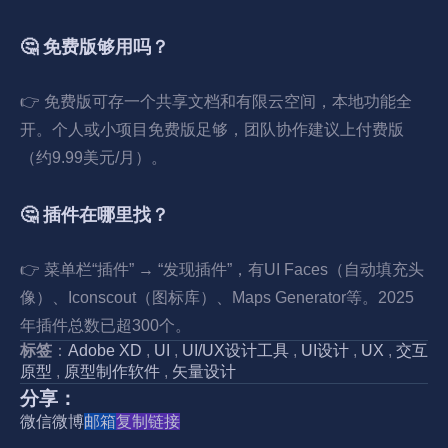
🤔 免费版够用吗？
👉 免费版可存一个共享文档和有限云空间，本地功能全
开。个人或小项目免费版足够，团队协作建议上付费版
（约9.99美元/月）。
🤔 插件在哪里找？
👉 菜单栏“插件” → “发现插件”，有UI Faces（自动填充头
像）、Iconscout（图标库）、Maps Generator等。2025
年插件总数已超300个。
标签
：
Adobe XD
,
UI
,
UI/UX设计工具
,
UI设计
,
UX
,
交互
原型
,
原型制作软件
,
矢量设计
分享：
微信
微博
邮箱
复制链接