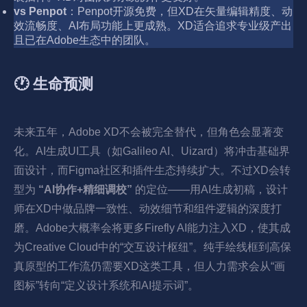
vs Penpot
：Penpot开源免费，但XD在矢量编辑精度、动
效流畅度、AI布局功能上更成熟。XD适合追求专业级产出
且已在Adobe生态中的团队。
🕐 生命预测
未来五年，Adobe XD不会被完全替代，但角色会显著变
化。AI生成UI工具（如Galileo AI、Uizard）将冲击基础界
面设计，而Figma社区和插件生态持续扩大。不过XD会转
型为
“AI协作+精细调校”
的定位——用AI生成初稿，设计
师在XD中做品牌一致性、动效细节和组件逻辑的深度打
磨。Adobe大概率会将更多Firefly AI能力注入XD，使其成
为Creative Cloud中的“交互设计枢纽”。纯手绘线框到高保
真原型的工作流仍需要XD这类工具，但人力需求会从“画
图标”转向“定义设计系统和AI提示词”。