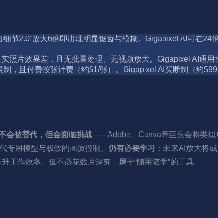
“保留细节2.0”放大6倍即出现明显锯齿与模糊。Gigapixel AI可
真实照片效果差，且无批量处理、无视频放大。Gigapixel AI
且付费按张计费（约$1/张）。Gigapixel AI买断制（约
el AI不会被替代，但会面临挑战
——Adobe、Canva等巨头会将类
迭代专用模型与极致的画质控制。
仍有必要学习
：未来AI放大将成为
升工作效率。但不必花数月深究，属于“随用随学”的工具。