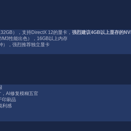
32GB），支持DirectX 12的显卡，
强烈建议4GB以上显存的NVI
1/M2/M3性能出色），16GB以上内存
钟），强烈推荐独立显卡
报
，AI修复模糊五官
于印刷品
锐利感