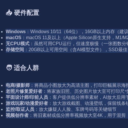
📥 硬件配置
Windows
：Windows 10/11（64位），16GB以上内存（建议
macOS
：macOS 11及以上（Apple Silicon原生支持，M
无CPU模式
：虽然可用CPU运行，但速度极慢（一张图数分
存储空间
：20GB以上可用空间（含AI模型文件），SSD最佳
🧑 适合人群
电商/摄影师
：将商品小图放大为高清主图，打印巨幅展示海
老照片修复爱好者
：将家族旧照、历史图片放大至可打印尺寸
平面设计师/印前人员
：客户提供低分辨率素材，AI放大后用
游戏玩家/动漫爱好者
：放大游戏截图、动漫壁纸，保留线条
监控/取证人员
：放大嫌疑人人脸、车牌号码等关键细节
视频创作者
：将旧素材或低分辨率视频放大至4K，用于混剪