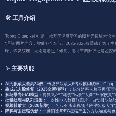
🛠️ 工具介绍
Topaz Gigapixel AI 是一款基于深度学习的图片无损
“理解”图片内容，智能补全细节。2025-2026版重磅
噪、恢复纹理。无论是老照片修复、电商主图升级还是监控截图取证
✨ 主要功能
AI无损放大最高24倍
：传统算法放大6倍即模糊破碎，Gigapi
生成式人脸修复（2025全新模型）
：低分辨率人脸不再“五官
多场景专用AI模型
：提供“标准”“建筑”“风景”“人像”“压缩恢
批量处理与队列渲染
：一次性拖入数百张图片，自动排队逐
视频帧放大（2026新增）
：将低分辨率视频片段逐帧放大并锐
降噪与去压缩伪影
：一键消除JPEG压缩产生的方块噪点与