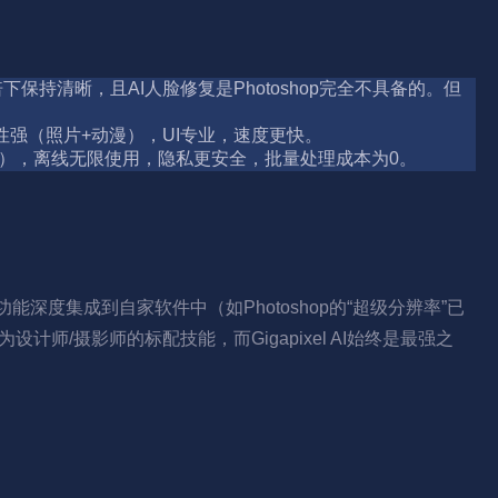
在24倍下保持清晰，且AI人脸修复是Photoshop完全不具备的。但
通用性强（照片+动漫），UI专业，速度更快。
$99），离线无限使用，隐私更安全，批量处理成本为0。
似功能深度集成到自家软件中（如Photoshop的“超级分辨率”已
设计师/摄影师的标配技能，而Gigapixel AI始终是最强之