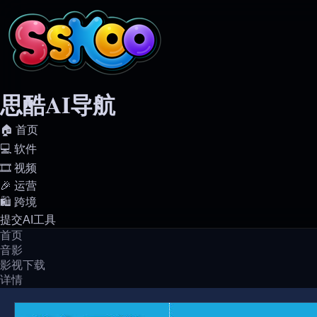
思酷AI导航
🏠️ 首页
💻️ 软件
🎞️ 视频
🎉 运营
🛍️ 跨境
提交AI工具
首页
音影
影视下载
详情