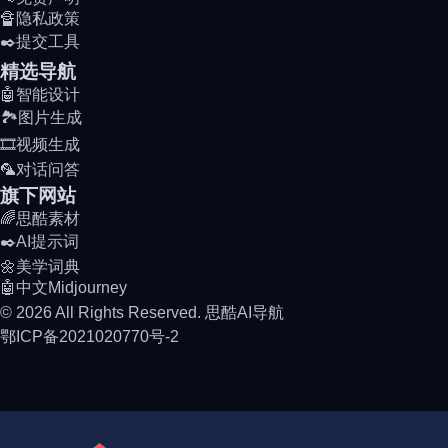
🔏隐私政策
✒️提交工具
精选导航
🤖智能设计
🏞️图片生成
🎞️视频生成
🦜对话问答
旗下网站
🌈思酷素材
✒️AI提示词
🌼美学词典
🤖中文Midjourney
© 2026 All Rights Reserved. 思酷AI导航
鄂ICP备2021020770号-2