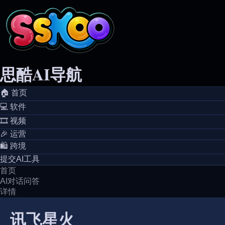
思酷AI导航
🏠️ 首页
💻️ 软件
🎞️ 视频
🎉 运营
🛍️ 跨境
提交AI工具
首页
AI对话问答
详情
讯飞星火