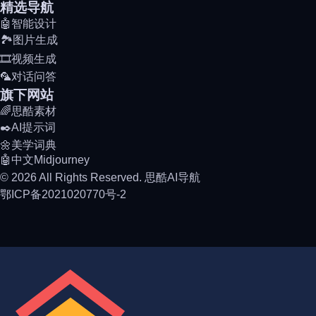
精选导航
🤖智能设计
🏞️图片生成
🎞️视频生成
🦜对话问答
旗下网站
🌈思酷素材
✒️AI提示词
🌼美学词典
🤖中文Midjourney
© 2026 All Rights Reserved. 思酷AI导航
鄂ICP备2021020770号-2