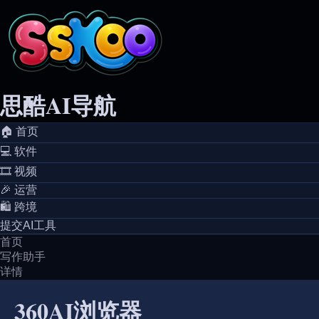
思酷AI导航
🏠️ 首页
💻️ 软件
🎞️ 视频
🎉 运营
🛍️ 跨境
提交AI工具
首页
写作助手
详情
360AI浏览器