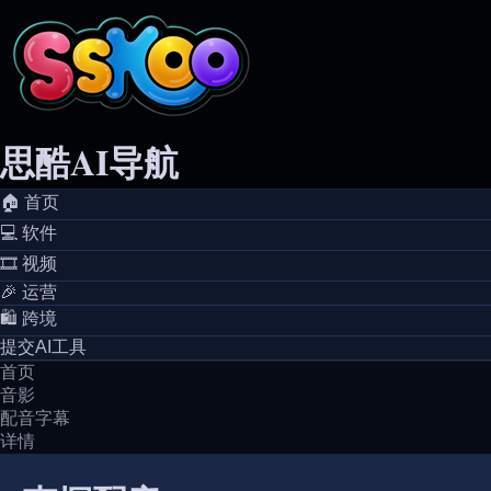
思酷AI导航
🏠️ 首页
💻️ 软件
🎞️ 视频
🎉 运营
🛍️ 跨境
提交AI工具
首页
音影
配音字幕
详情