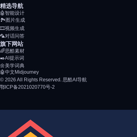
精选导航
🤖智能设计
🏞️图片生成
🎞️视频生成
🦜对话问答
旗下网站
🌈思酷素材
✒️AI提示词
🌼美学词典
🤖中文Midjourney
© 2026 All Rights Reserved. 思酷AI导航
鄂ICP备2021020770号-2