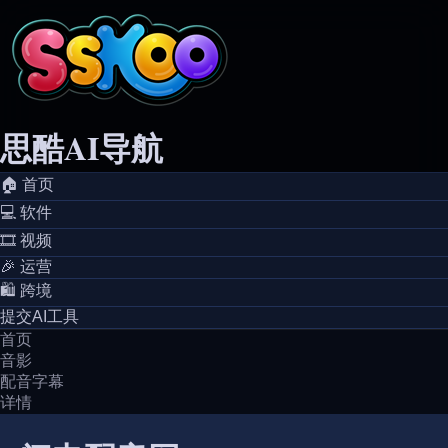
思酷AI导航
🏠️ 首页
💻️ 软件
🎞️ 视频
🎉 运营
🛍️ 跨境
提交AI工具
首页
音影
配音字幕
详情