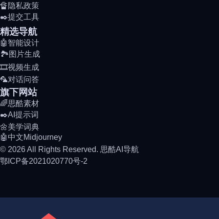
🔏隐私政策
✒️提交工具
精选导航
🤖智能设计
🏞️图片生成
🎞️视频生成
🦜对话问答
旗下网站
🌈思酷素材
✒️AI提示词
🌼美学词典
🤖中文Midjourney
© 2026 All Rights Reserved. 思酷AI导航
鄂ICP备2021020770号-2