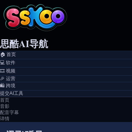
思酷AI导航
🏠️ 首页
💻️ 软件
🎞️ 视频
🎉 运营
🛍️ 跨境
提交AI工具
首页
音影
配音字幕
详情