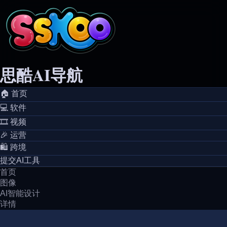
思酷AI导航
🏠️ 首页
💻️ 软件
🎞️ 视频
🎉 运营
🛍️ 跨境
提交AI工具
首页
图像
AI智能设计
详情