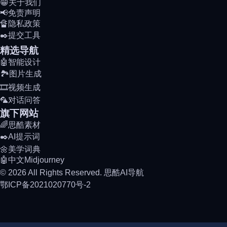
😁关于我们
📢免责声明
🔏隐私政策
✒️提交工具
精选导航
🤖智能设计
🏞️图片生成
🎞️视频生成
🦜对话问答
旗下网站
🌈思酷素材
✒️AI提示词
🌼美学词典
🤖中文Midjourney
© 2026 All Rights Reserved. 思酷AI导航
鄂ICP备2021020770号-2