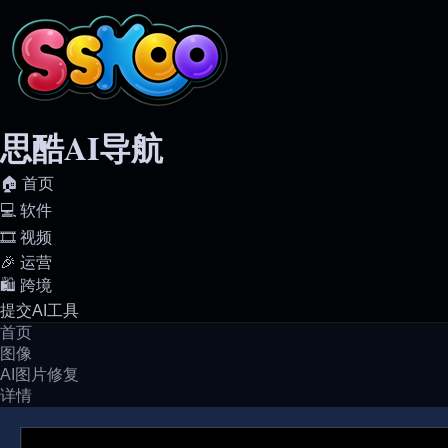
思酷AI导航
🏠️ 首页
💻️ 软件
🎞️ 视频
🎉 运营
🛍️ 跨境
提交AI工具
首页
图像
AI图片修复
详情