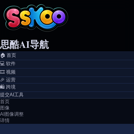
思酷AI导航
🏠️ 首页
💻️ 软件
🎞️ 视频
🎉 运营
🛍️ 跨境
提交AI工具
首页
图像
AI图像调整
详情