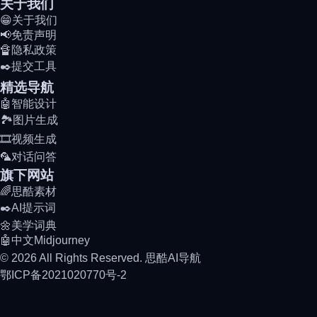
关于我们
😁关于我们
📢免责声明
🔏隐私政策
✒️提交工具
精选导航
🤖智能设计
🏞️图片生成
🎞️视频生成
🦜对话问答
旗下网站
🌈思酷素材
✒️AI提示词
🌼美学词典
🤖中文Midjourney
© 2026 All Rights Reserved. 思酷AI导航
鄂ICP备2021020770号-2