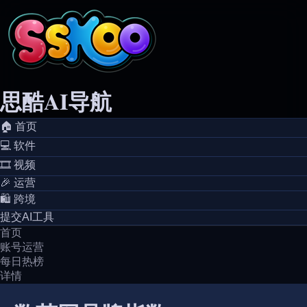
思酷AI导航
🏠️ 首页
💻️ 软件
🎞️ 视频
🎉 运营
🛍️ 跨境
提交AI工具
首页
账号运营
每日热榜
详情