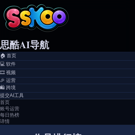
思酷AI导航
🏠️ 首页
💻️ 软件
🎞️ 视频
🎉 运营
🛍️ 跨境
提交AI工具
首页
账号运营
每日热榜
详情