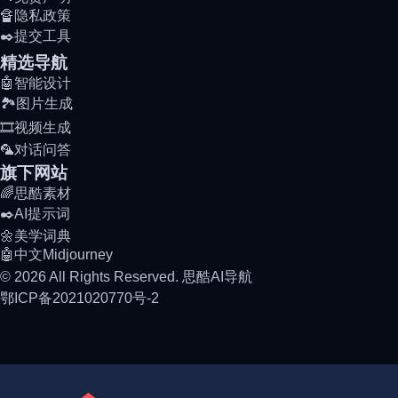
🔏隐私政策
✒️提交工具
精选导航
🤖智能设计
🏞️图片生成
🎞️视频生成
🦜对话问答
旗下网站
🌈思酷素材
✒️AI提示词
🌼美学词典
🤖中文Midjourney
© 2026 All Rights Reserved. 思酷AI导航
鄂ICP备2021020770号-2