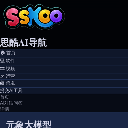
思酷AI导航
🏠️ 首页
💻️ 软件
🎞️ 视频
🎉 运营
🛍️ 跨境
提交AI工具
首页
AI对话问答
详情
元象大模型