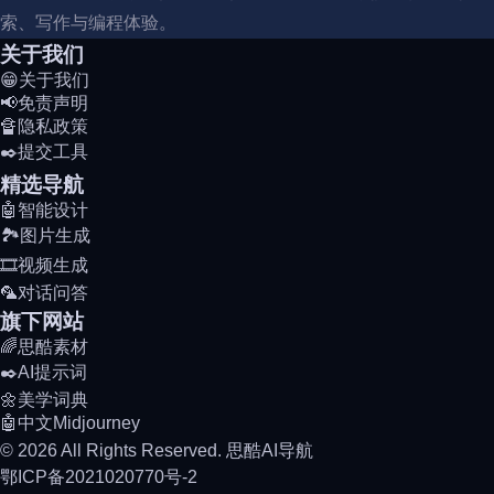
索、写作与编程体验。
关于我们
😁关于我们
📢免责声明
🔏隐私政策
✒️提交工具
精选导航
🤖智能设计
🏞️图片生成
🎞️视频生成
🦜对话问答
旗下网站
🌈思酷素材
✒️AI提示词
🌼美学词典
🤖中文Midjourney
© 2026 All Rights Reserved. 思酷AI导航
鄂ICP备2021020770号-2