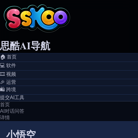
思酷AI导航
🏠️ 首页
💻️ 软件
🎞️ 视频
🎉 运营
🛍️ 跨境
提交AI工具
首页
AI对话问答
详情
小悟空