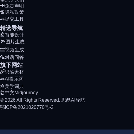
📢免责声明
🔏隐私政策
✒️提交工具
精选导航
🤖智能设计
🏞️图片生成
🎞️视频生成
🦜对话问答
旗下网站
🌈思酷素材
✒️AI提示词
🌼美学词典
🤖中文Midjourney
© 2026 All Rights Reserved. 思酷AI导航
鄂ICP备2021020770号-2