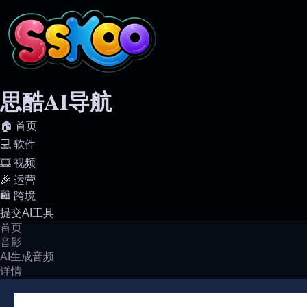
思酷AI导航
🏠️ 首页
💻️ 软件
🎞️ 视频
🎉 运营
🛍️ 跨境
提交AI工具
首页
音影
AI生成音频
详情