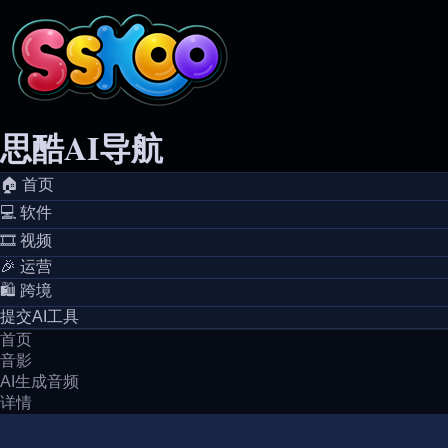
思酷AI导航
🏠️ 首页
💻️ 软件
🎞️ 视频
🎉 运营
🛍️ 跨境
提交AI工具
首页
音影
AI生成音频
详情