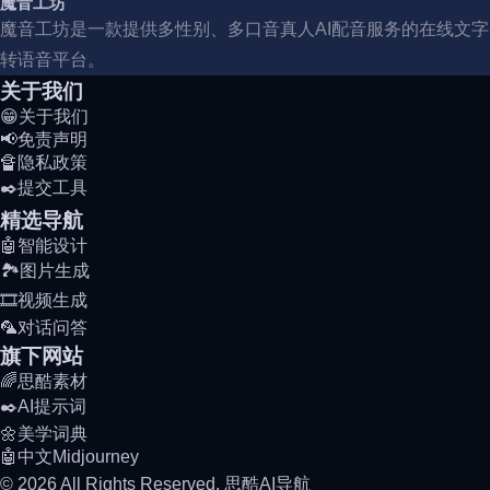
魔音工坊
魔音工坊是一款提供多性别、多口音真人AI配音服务的在线文字
转语音平台。
关于我们
😁关于我们
📢免责声明
🔏隐私政策
✒️提交工具
精选导航
🤖智能设计
🏞️图片生成
🎞️视频生成
🦜对话问答
旗下网站
🌈思酷素材
✒️AI提示词
🌼美学词典
🤖中文Midjourney
© 2026 All Rights Reserved. 思酷AI导航