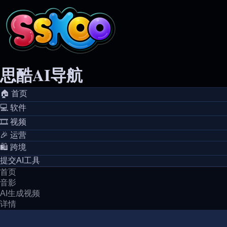
思酷AI导航
🏠️ 首页
💻️ 软件
🎞️ 视频
🎉 运营
🛍️ 跨境
提交AI工具
首页
音影
AI生成视频
详情