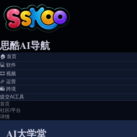
思酷AI导航
🏠️ 首页
💻️ 软件
🎞️ 视频
🎉 运营
🛍️ 跨境
提交AI工具
首页
社区/平台
详情
AI大学堂