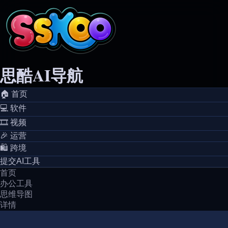
思酷AI导航
🏠️ 首页
💻️ 软件
🎞️ 视频
🎉 运营
🛍️ 跨境
提交AI工具
首页
办公工具
思维导图
详情