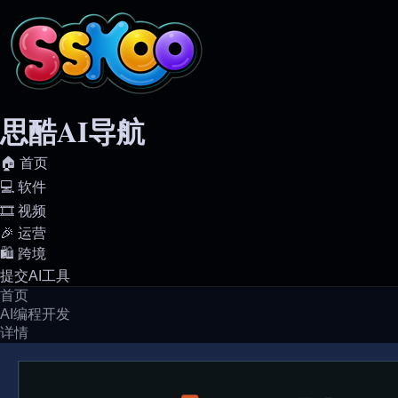
思酷AI导航
🏠️ 首页
💻️ 软件
🎞️ 视频
🎉 运营
🛍️ 跨境
提交AI工具
首页
AI编程开发
详情