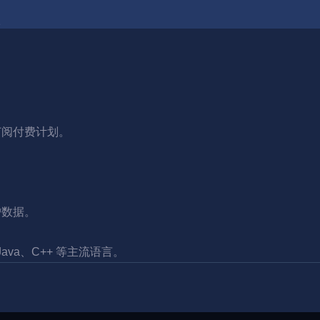
。
订阅付费计划。
户数据。
S、Java、C++ 等主流语言。