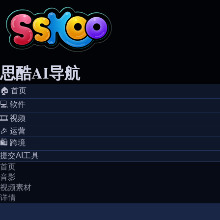
思酷AI导航
🏠️ 首页
💻️ 软件
🎞️ 视频
🎉 运营
🛍️ 跨境
提交AI工具
首页
音影
视频素材
详情