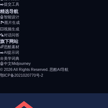
✒️提交工具
精选导航
🤖智能设计
🏞️图片生成
🎞️视频生成
🦜对话问答
旗下网站
🌈思酷素材
✒️AI提示词
🌼美学词典
🤖中文Midjourney
© 2026 All Rights Reserved. 思酷AI导航
鄂ICP备2021020770号-2