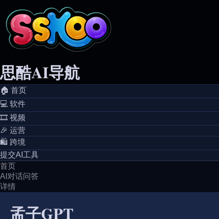
思酷AI导航
🏠️ 首页
💻️ 软件
🎞️ 视频
🎉 运营
🛍️ 跨境
提交AI工具
首页
AI对话问答
详情
孟子GPT