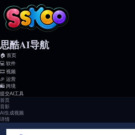
思酷AI导航
🏠️ 首页
💻️ 软件
🎞️ 视频
🎉 运营
🛍️ 跨境
提交AI工具
首页
音影
AI生成视频
详情