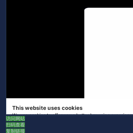
访问网站
扫码查看
复制链接