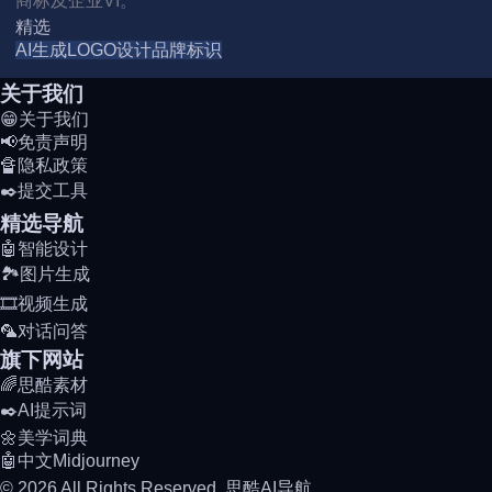
商标及企业VI。
精选
AI生成
LOGO设计
品牌标识
关于我们
😁关于我们
📢免责声明
🔏隐私政策
✒️提交工具
精选导航
🤖智能设计
🏞️图片生成
🎞️视频生成
🦜对话问答
旗下网站
🌈思酷素材
✒️AI提示词
🌼美学词典
🤖中文Midjourney
© 2026 All Rights Reserved. 思酷AI导航