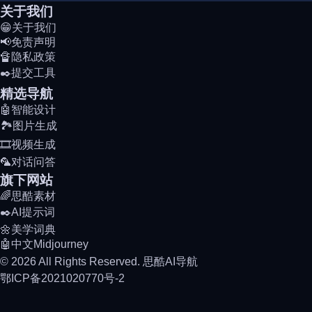
关于我们
😁关于我们
📢免责声明
🔏隐私政策
✒️提交工具
精选导航
🤖智能设计
🏞️图片生成
🎞️视频生成
🦜对话问答
旗下网站
🌈思酷素材
✒️AI提示词
🌼美学词典
🤖中文Midjourney
© 2026 All Rights Reserved. 思酷AI导航
鄂ICP备2021020770号-2